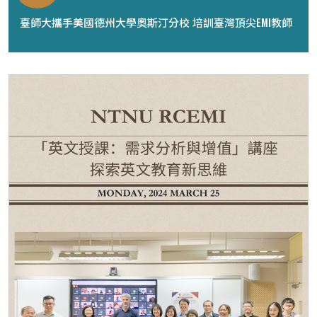
臺師大攜手美國德州大學奧斯汀分校 培訓臺灣頂尖EMI教師