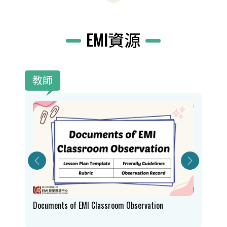
EMI資源
教師
Documents of EMI Classroom Observation
EMI Expert