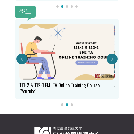
學生
111-2 & 112-1 EMI TA Online Training Course
Academic W
(Youtube)
College S