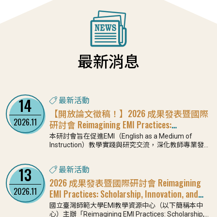
最新消息
14
最新活動
【開放論文徵稿！】2026 成果發表暨國際
2026.11
研討會 Reimagining EMI Practices:
Scholarship, Innovation, and Collaboration
本研討會旨在促進EMI（English as a Medium of
Instruction）教學實踐與研究交流，深化教師專業發展
與教學創新能量，並提供教師分享課程設計、教學策
略、AI輔助學習設計、UDL應用、ESAP發展及
13
最新活動
SoTL（Scholarship of Teaching and Learning）研究
成果之交流平台。透過教師增能培訓、專業社群、觀
2026 成果發表暨國際研討會 Reimagining
議課與教學實踐研究經驗之分享，促進EMI教學現場之
2026.11
EMI Practices: Scholarship, Innovation, and
反思、轉化與持續精進。同時，本研討會亦關注 EMI與
Collaboration
國立臺灣師範大學EMI教學資源中心（以下簡稱本中
高等教育國際化之連結，鼓勵教師探討COIL、跨國協
心）主辦「Reimagining EMI Practices: Scholarship,
作與全球夥伴關係在EMI課程中的應用，進一步強化跨