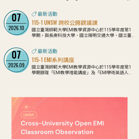
Innovation, and Collaboration」成果發表暨研討會，
校與跨國專業支持網絡，提升高等教育EMI教學品質與
旨在促進不同專業領域之教師、研究者及EMI實務工作
學生學習成效。
07
最新活動
者分享學習成果與 EMI 授課經驗，深化跨校、跨領域
與國際交流互動。
115-1 UNSW 跨校公開觀議課
2026.10
國立臺灣師範大學EMI教學資源中心於115學年度第1
學期，與長庚科技大學、國立陽明交通大學、國立臺
北大學、逢甲大學、靜宜大學、高雄醫學大學、國立
屏東大學及國立東華大學合作舉辦十場《UNSW跨校公
07
最新活動
開觀議課》及一場《UNSW EMI專業交流活動》。
115-1 EMI系列講座
2026.09
國立臺灣師範大學EMI教學資源中心於115學年度第1
學期辦理「EMI教學增能講座」及「EMI學術英語人才
與領導課程講座」，旨在支持大專校院教師精進EMI教
學實踐，並協助學生及教學助理提升學術英語溝通、
課堂支持與領導溝通能力，進一步促進EMI教學品質與
學習成效。誠摯邀請您踴躍報名參與。