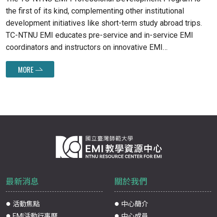
the first of its kind, complementing other institutional
development initiatives like short-term study abroad trips.
TC-NTNU EMI educates pre-service and in-service EMI
coordinators and instructors on innovative EMI
conceptualizations, building a glocalized understanding of
MORE
pedagogical practices that foster students' functional
competence—enabling them to manage domain-specific
communicative tasks skillfully.
最新消息
關於我們
活動焦點
中心簡介
EMI活動行事曆
中心成員