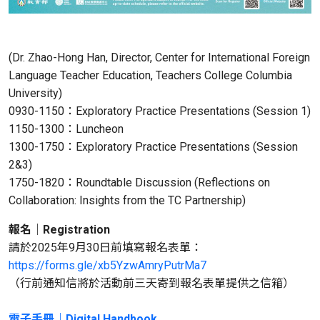
(Dr. Zhao-Hong Han, Director, Center for International Foreign
Language Teacher Education, Teachers College Columbia
University)
0930-1150：Exploratory Practice Presentations (Session 1)
1150-1300：Luncheon
1300-1750：Exploratory Practice Presentations (Session
2&3)
1750-1820：Roundtable Discussion (Reflections on
Collaboration: Insights from the TC Partnership)
報名｜
Registration
請於2025年9月30日前填寫報名表單：
https://forms.gle/xb5YzwAmryPutrMa7
（行前通知信將於活動前三天寄到報名表單提供之信箱）
電子手冊｜
Digital Handbook