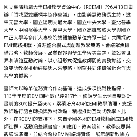
國立臺灣師範大學EMI教學資源中心（RCEMI）於6月13日舉
辦「領域型雙語標竿協作會議」，由劉美慧教務長主持，邀
集元智大學、國立陽明交通大學、國立中央大學、臺北醫學
大學、中國醫藥大學、逢甲大學、國立高雄餐旅大學與國立
中正大學等多所大專校院雙語推動單位齊聚一堂，共同探討
EMI實務挑戰、資源整合模式與創新教學策略。會議聚焦機
構策略、教師發展、品質保證與學生學習等主題，並設置世
界咖啡館互動討論，以小組形式促進教師間的實務對話，交
流雙語教學推動經驗與未來策略，期望共同建構深化合作與
共學的橋梁。
臺師大以跨單位務實合作為基礎，達成多項挑戰性指標，
113學年度的EMI課程數已達917門，修課學生比例自雙語計
畫前的30%提升至56%，累積培育494位EMI教學助理，支援
教師進行語言轉換與教材改編，積極推動互動式教學。此
外，在RCEMI的支持下，來自全國各地的EMI教師組成EMI教
師社群，活動涵蓋讀書會、AI應用、教案設計、教學反思與
觀議課準備，並結合跨校EMI觀議課實踐，展示創新教學方