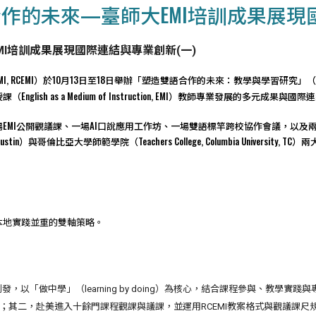
作的未來—臺師大EMI培訓成果展現國
I培訓成果展現國際連結與專業創新(一)
RCEMI）於10月13日至18日舉辦「塑造雙語合作的未來：教學與學習研究」（Shaping the Future 
English as a Medium of Instruction, EMI）教師專業發展的多元成果與國
EMI公開觀議課、一場AI口說應用工作坊、一場雙語標竿跨校協作會議，以及兩
tin, UT Austin）與哥倫比亞大學師範學院（Teachers College, Columbia U
本地實踐並重的雙軸策略。
Smith共同創發，以「做中學」（learning by doing）為核心，結合課程參
其二，赴美進入十餘門課程觀課與議課，並運用RCEMI教案格式與觀議課尺規進