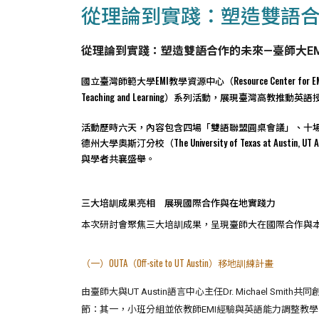
從理論到實踐：塑造雙語合
從理論到實踐：塑造雙語合作的未來—臺師大EM
國立臺灣師範大學EMI教學資源中心（Resource Center for EMI, 
Teaching and Learning）系列活動，展現臺灣高教推動英語授課（
活動歷時六天，內容包含四場「雙語聯盟圓桌會議」、十場
德州大學奧斯汀分校（The University of Texas at Aus
與學者共襄盛舉。
三大培訓成果亮相 展現國際合作與在地實踐力
本次研討會聚焦三大培訓成果，呈現臺師大在國際合作與
（一）OUTA（Off-site to UT Austin）移地訓練計畫
由臺師大與UT Austin語言中心主任Dr. Michael 
節：其一，小班分組並依教師EMI經驗與英語能力調整教學；