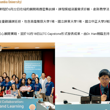
ia University）
Han主導，課程於6月22日在紐約展開兩週密集訓練。課程模組涵蓋需求診斷、創新
隊展開全臺觀議課巡迴，包含高雄餐旅大學1場、國立屏東大學1場、國立中正大學
實踐，並於10月18日以TC Capstone形式發表成果，由Dr. Han親