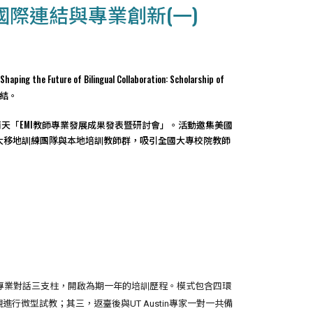
際連結與專業創新(一)
of Bilingual Collaboration: Scholarship of
際連結。
天「EMI教師專業發展成果發表暨研討會」。活動邀集美國
niversity, TC）兩大移地訓練團隊與本地培訓教師群，吸引全國大專校院教師
與、教學實踐與專業對話三支柱，開啟為期一年的培訓歷程。模式包含四環
行微型試教；其三，返臺後與UT Austin專家一對一共備