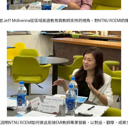
eff Mcllvenna從區域英語教育與教師支持的視角，對NTNU RCEM
范雅筑說明NTNU RCEMI如何彼此銜接EMI教師專業發展，以對話、觀摩、