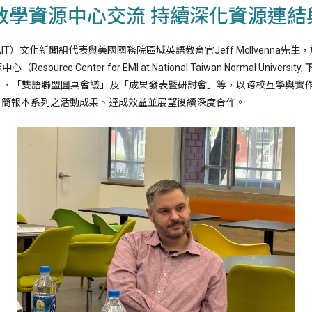
I教學資源中心交流 持續深化資源連
wan, 下簡稱AIT）文化新聞組代表與美國國務院區域英語教育官Jeff Mcllve
e Center for EMI at National Taiwan Normal Univers
議課」、「雙語聯盟圓桌會議」及「成果發表暨研討會」等，以跨校互學與
，簡報本系列之活動成果、達成效益並展望後續深度合作。