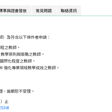
標準與證書發放
常見問題
聯絡資訊
師）及符合以下條件者申請：
 課程之教師。
MI 教學原則與策略之教師。
程國際化程度之教師。
MI 強化專業領域教學成效之教師。
理，逾期恕不受理。
（日）止
ES3i8