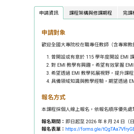
申請資訊
課程架構與修課期程
完課
申請對象
歡迎全國大專院校在職專任教師（含專案教
曾開設或有意於 115 學年度開設 EMI
對 EMI 教學有興趣，希望有效掌握 E
希望透過 EMI 教學拓展視野，提升課
具備領域知識與教學經驗，期望透過 E
報名方式
本課程採個人線上報名，依報名順序優先處
報名期間：
即日起至 2026 年 8 月 24 日
報名表單：
https://forms.gle/tQgTAa7VfryG