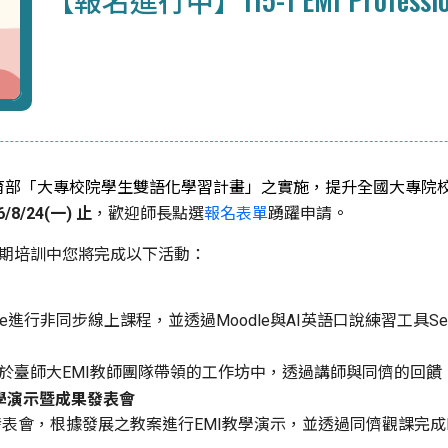
教育部「大專校院學生雙語化學習計畫」之實施，提升全國大專院校教
。
6/8/24(一) 止
，歡迎師長點選
報名表單
踴躍申請
此期培訓中您將完成以下活動：
e進行非同步線上課程，並透過Moodle與AI英語口說練習工具Se
於臺師大EMI教師團隊帶領的工作坊中，透過講師與同儕的回饋，
教學演示暨成果發表會
表會，根據發展之教案進行EMI教學演示，並透過同儕觀課完成E