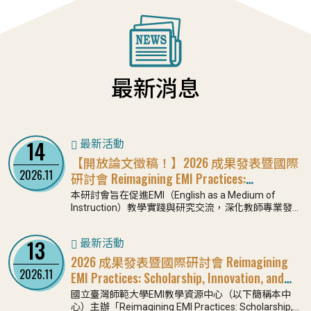
最新消息
14
最新活動
【開放論文徵稿！】2026 成果發表暨國際
2026.11
研討會 Reimagining EMI Practices:
Scholarship, Innovation, and Collaboration
本研討會旨在促進EMI（English as a Medium of
Instruction）教學實踐與研究交流，深化教師專業發展
與教學創新能量，並提供教師分享課程設計、教學策
略、AI輔助學習設計、UDL應用、ESAP發展及
13
最新活動
SoTL（Scholarship of Teaching and Learning）研究
成果之交流平台。透過教師增能培訓、專業社群、觀
2026 成果發表暨國際研討會 Reimagining
議課與教學實踐研究經驗之分享，促進EMI教學現場之
2026.11
EMI Practices: Scholarship, Innovation, and
反思、轉化與持續精進。同時，本研討會亦關注 EMI與
Collaboration
國立臺灣師範大學EMI教學資源中心（以下簡稱本中
高等教育國際化之連結，鼓勵教師探討COIL、跨國協
心）主辦「Reimagining EMI Practices: Scholarship,
作與全球夥伴關係在EMI課程中的應用，進一步強化跨