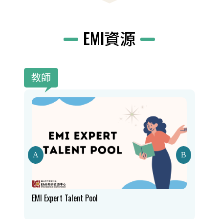
EMI資源
教師
n
EMI Expert Talent Pool
Course Ma