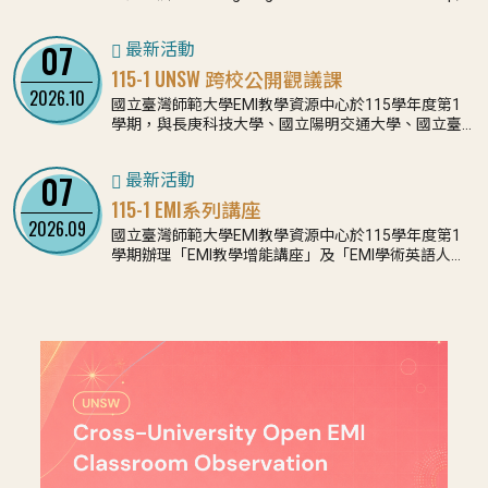
Innovation, and Collaboration」成果發表暨研討會，
校與跨國專業支持網絡，提升高等教育EMI教學品質與
旨在促進不同專業領域之教師、研究者及EMI實務工作
學生學習成效。
07
最新活動
者分享學習成果與 EMI 授課經驗，深化跨校、跨領域
與國際交流互動。
115-1 UNSW 跨校公開觀議課
2026.10
國立臺灣師範大學EMI教學資源中心於115學年度第1
學期，與長庚科技大學、國立陽明交通大學、國立臺
北大學、逢甲大學、靜宜大學、高雄醫學大學、國立
屏東大學及國立東華大學合作舉辦十場《UNSW跨校公
07
最新活動
開觀議課》及一場《UNSW EMI專業交流活動》。
115-1 EMI系列講座
2026.09
國立臺灣師範大學EMI教學資源中心於115學年度第1
學期辦理「EMI教學增能講座」及「EMI學術英語人才
與領導課程講座」，旨在支持大專校院教師精進EMI教
學實踐，並協助學生及教學助理提升學術英語溝通、
課堂支持與領導溝通能力，進一步促進EMI教學品質與
學習成效。誠摯邀請您踴躍報名參與。